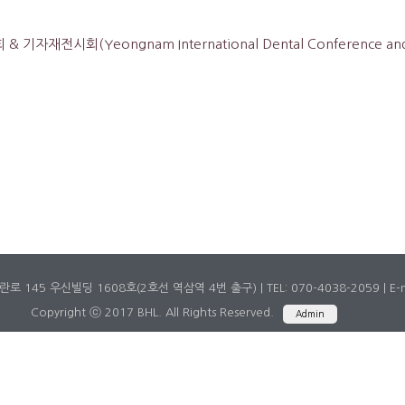
회(Yeongnam International Dental Conference and Eq
 우신빌딩 1608호(2호선 역삼역 4번 출구) | TEL: 070-4038-2059 | E-mail: 
Copyright ⓒ 2017 BHL. All Rights Reserved.
Admin