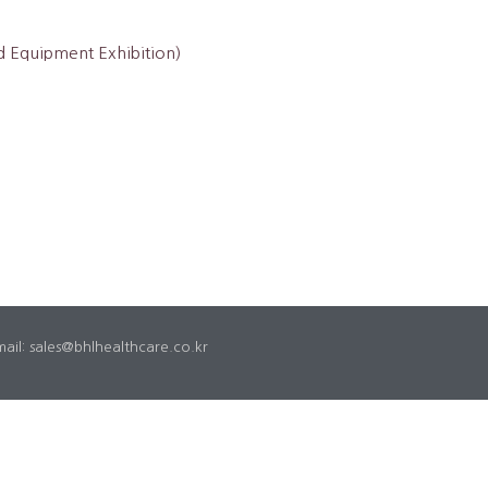
uipment Exhibition)
sales@bhlhealthcare.co.kr