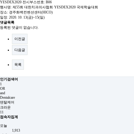
YESDEX2020 전시부스번호: B06
행사명: 제55회 대한치과의사협회·YESDEX2020 국제학술대회
장소: 경주화백컨벤션센터(HICO)
일정: 2020. 10. 13(금)~15(일)
댓글목록
등록된 댓글이 없습니다.
이전글
다음글
목록
인기검색어
1
OR
and
Dentalcare
덴탈케어
크라운
11
접속자집계
오늘
1,913