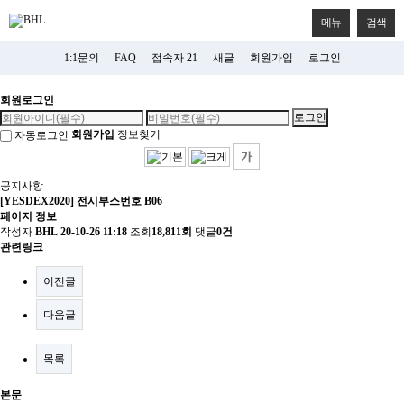
메뉴
검색
1:1문의
FAQ
접속자 21
새글
회원가입
로그인
회원로그인
회원가입
정보찾기
자동로그인
공지사항
[YESDEX2020] 전시부스번호 B06
페이지 정보
작성자
BHL
20-10-26 11:18
조회
18,811회
댓글
0건
관련링크
이전글
다음글
목록
본문